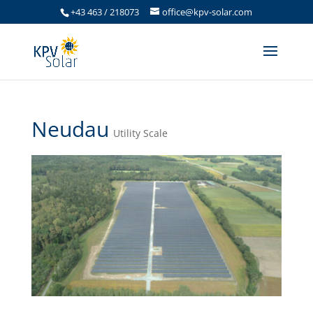
+43 463 / 218073
office@kpv-solar.com
Neudau
Utility Scale